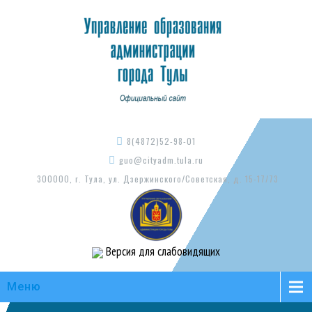
8(4872)52-98-01
guo@cityadm.tula.ru
300000, г. Тула, ул. Дзержинского/Советская, д. 15-17/73
Версия для слабовидящих
Меню