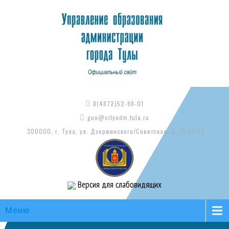
8(4872)52-98-01
guo@cityadm.tula.ru
300000, г. Тула, ул. Дзержинского/Советская, д. 15-17/73
Версия для слабовидящих
Меню