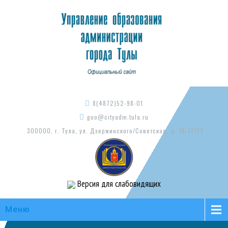
8(4872)52-98-01
guo@cityadm.tula.ru
300000, г. Тула, ул. Дзержинского/Советская, д. 15-17/73
Версия для слабовидящих
Меню