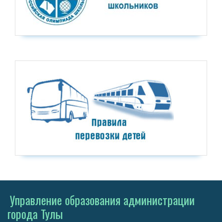
Управление образования администрации
города Тулы