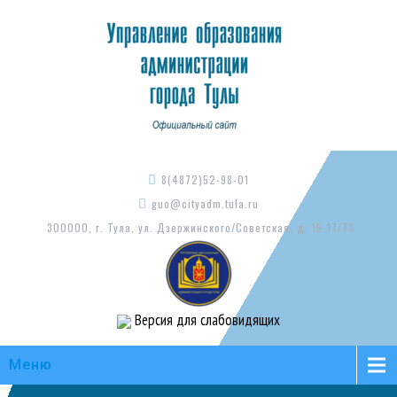
8(4872)52-98-01
guo@cityadm.tula.ru
300000, г. Тула, ул. Дзержинского/Советская, д. 15-17/73
Версия для слабовидящих
Меню