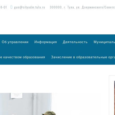
98-01
guo@cityadm.tula.ru
300000, г. Тула, ул. Дзержинского/Советс
Об управлении
Информация
Деятельность
Муниципаль
е качеством образования
Зачисление в образовательные орг