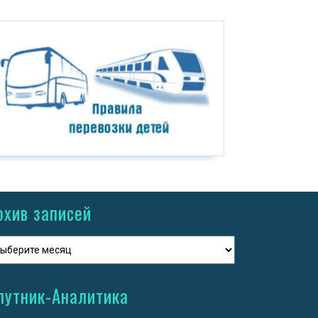
рхив записей
путник-Аналитика