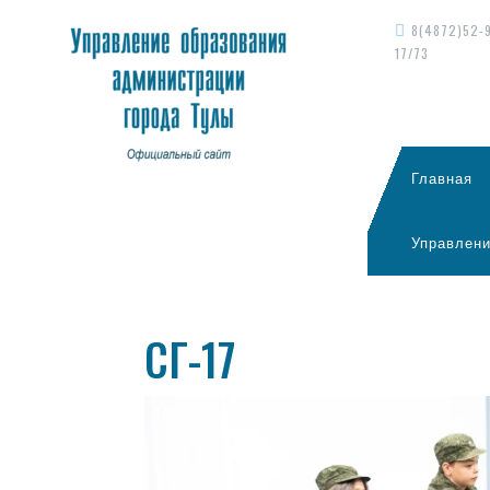
8(4872)52-
17/73
Главная
Управлени
CГ-17