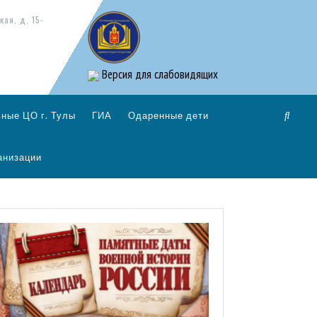
кая, д. 15-
Версия для слабовидящих
ные ЦО г. Тулы
ГИА
Одаренные дети
анизации