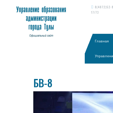
8(4872)52-
17/73
Главная
Управлени
БВ-8