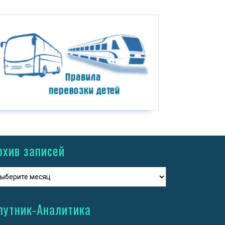
рхив записей
путник-Аналитика