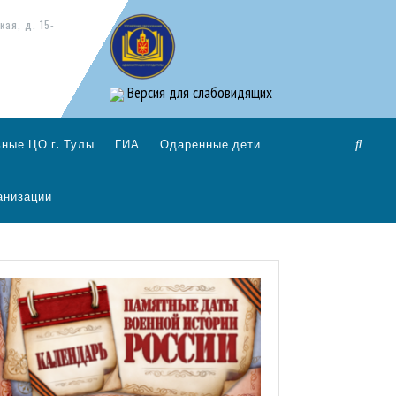
кая, д. 15-
Версия для слабовидящих
ные ЦО г. Тулы
ГИА
Одаренные дети
анизации