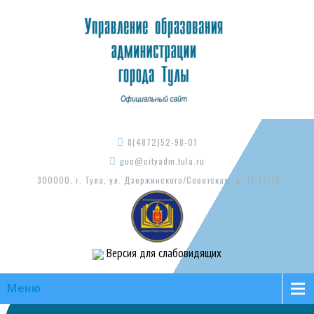
8(4872)52-98-01
guo@cityadm.tula.ru
300000, г. Тула, ул. Дзержинского/Советская, д. 15-17/73
Версия для слабовидящих
Меню