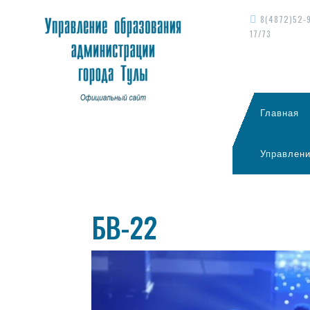
8(4872)52-
17/73
Главная
Управлени
БВ-22