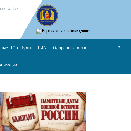
кая, д. 15-
Версия для слабовидящих
ные ЦО г. Тулы
ГИА
Одаренные дети
анизации