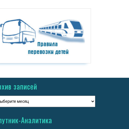
рхив записей
путник-Аналитика