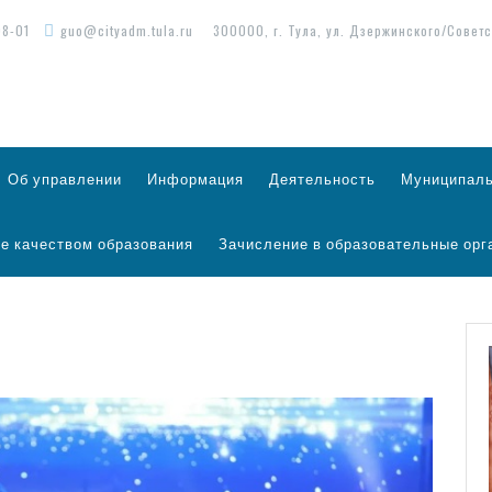
98-01
guo@cityadm.tula.ru
300000, г. Тула, ул. Дзержинского/Советс
Об управлении
Информация
Деятельность
Муниципаль
е качеством образования
Зачисление в образовательные орг