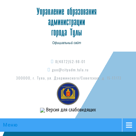
8(4872)52-98-01
guo@cityadm.tula.ru
300000, г. Тула, ул. Дзержинского/Советская, д. 15-17/73
Версия для слабовидящих
Меню