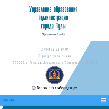
8(4872)52-98-01
guo@cityadm.tula.ru
300000, г. Тула, ул. Дзержинского/Советская, д. 15-17/73
Версия для слабовидящих
Меню