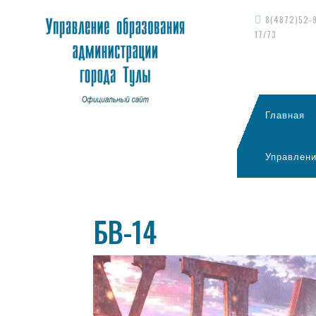
8(4872)52-
17/73
Главная
Управлени
БВ-14