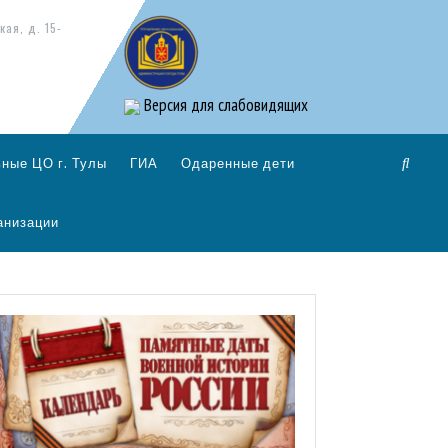
кая, д. 15-
Версия для слабовидящих
ные ЦО г. Тулы
ГИА
Одаренные дети
анизации