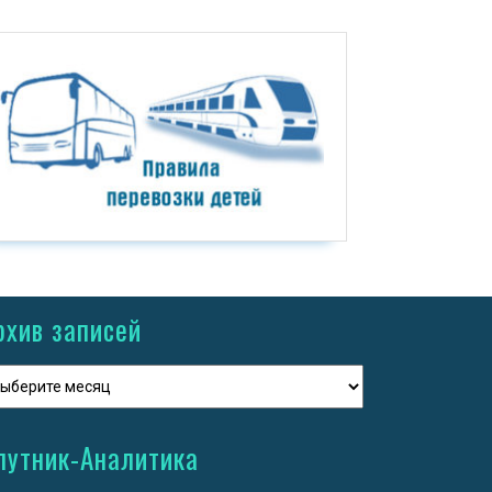
рхив записей
путник-Аналитика