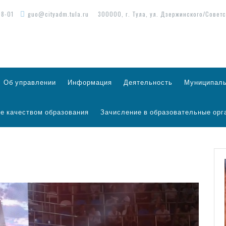
98-01
guo@cityadm.tula.ru
300000, г. Тула, ул. Дзержинского/Советс
Об управлении
Информация
Деятельность
Муниципаль
е качеством образования
Зачисление в образовательные орг