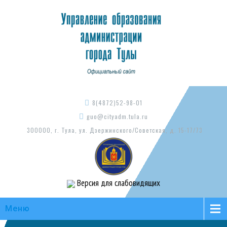
8(4872)52-98-01
guo@cityadm.tula.ru
300000, г. Тула, ул. Дзержинского/Советская, д. 15-17/73
Версия для слабовидящих
Меню