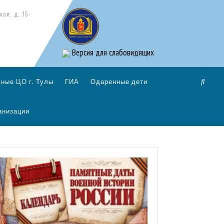
кая, д. 15-
Версия для слабовидящих
ные ЦО г. Тулы
ГИА
Одаренные дети
анизации