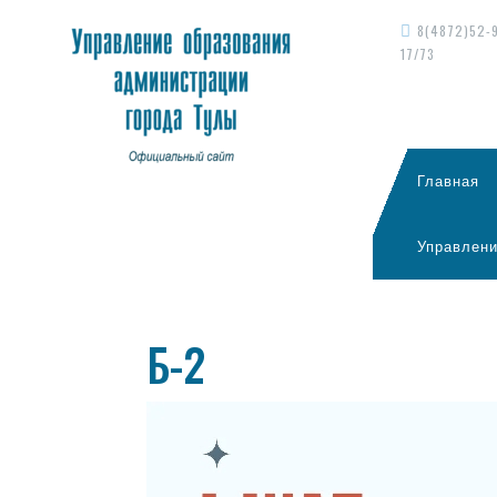
8(4872)52-
17/73
Главная
Управлени
Б-2