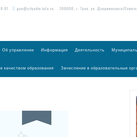
98-01
guo@cityadm.tula.ru
300000, г. Тула, ул. Дзержинского/Советс
Об управлении
Информация
Деятельность
Муниципаль
е качеством образования
Зачисление в образовательные орг