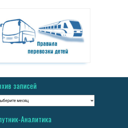
рхив записей
путник-Аналитика