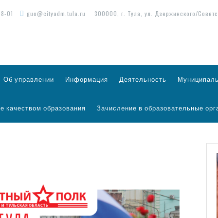
98-01
guo@cityadm.tula.ru
300000, г. Тула, ул. Дзержинского/Советс
Об управлении
Информация
Деятельность
Муниципаль
е качеством образования
Зачисление в образовательные орг