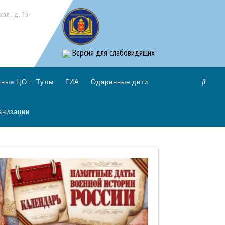
кая, д. 15-
Версия для слабовидящих
ные ЦО г. Тулы
ГИА
Одаренные дети
анизации