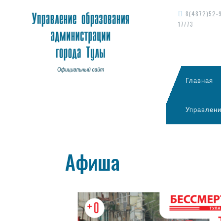
8(4872)52-
17/73
Главная
Управлени
Афиша