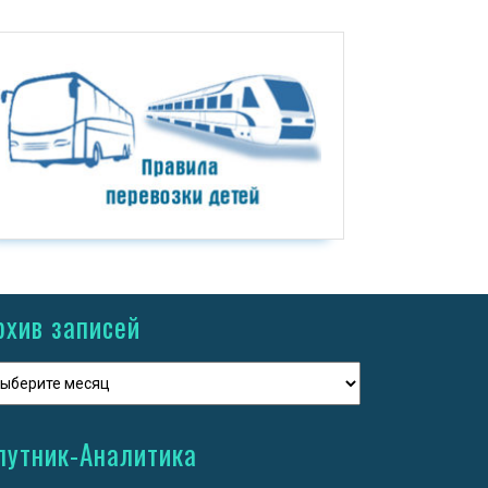
рхив записей
путник-Аналитика