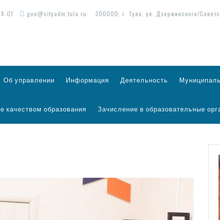
98-01
guo@cityadm.tula.ru
300000, г. Тула, ул. Дзержинского/Советс
Об управлении
Информация
Деятельность
Муниципаль
е качеством образования
Зачисление в образовательные орг