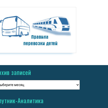
рхив записей
путник-Аналитика