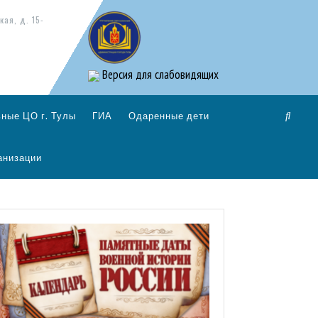
кая, д. 15-
Версия для слабовидящих
ные ЦО г. Тулы
ГИА
Одаренные дети
анизации