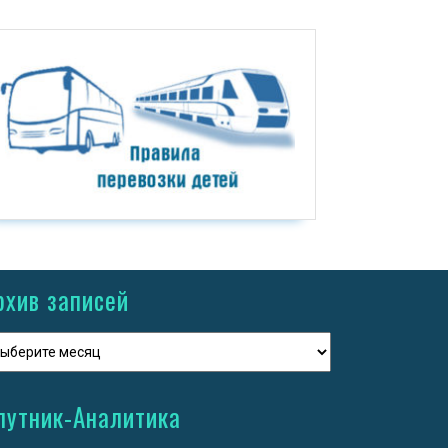
рхив записей
путник-Аналитика