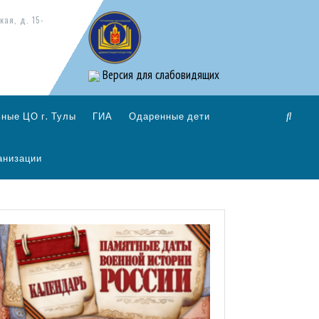
кая, д. 15-
Версия для слабовидящих
ные ЦО г. Тулы
ГИА
Одаренные дети
анизации