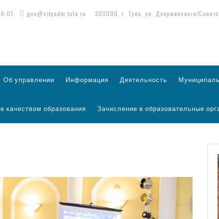
98-01
guo@cityadm.tula.ru
300000, г. Тула, ул. Дзержинского/Советс
Об управлении
Информация
Деятельность
Муниципаль
е качеством образования
Зачисление в образовательные орг