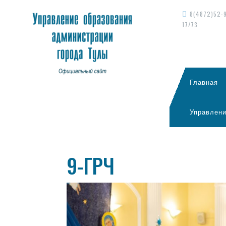
8(4872)52-
17/73
Главная
Управлени
9-ГРЧ