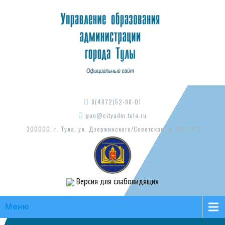
8(4872)52-98-01
guo@cityadm.tula.ru
300000, г. Тула, ул. Дзержинского/Советская, д. 15-17/73
Версия для слабовидящих
Меню