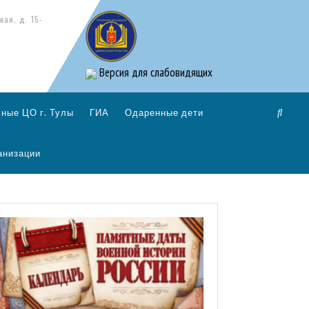
кая, д. 15-
Версия для слабовидящих
ные ЦО г. Тулы
ГИА
Одаренные дети
анизации