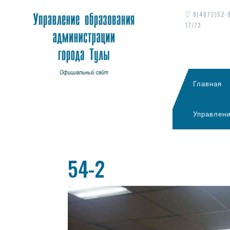
8(4872)52-
17/73
Главная
Управлени
54-2