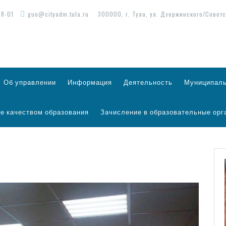
98-01
guo@cityadm.tula.ru
300000, г. Тула, ул. Дзержинского/Советс
Об управлении
Информация
Деятельность
Муниципаль
е качеством образования
Зачисление в образовательные орг