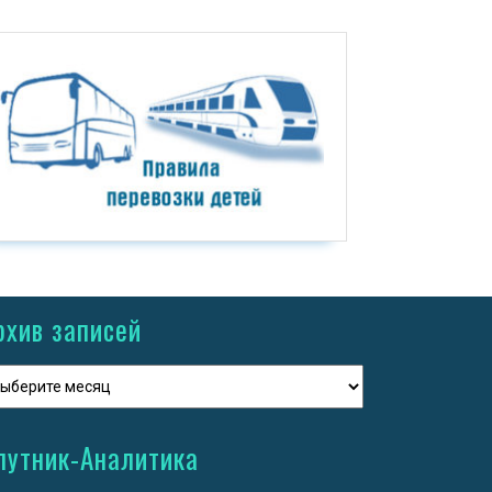
рхив записей
путник-Аналитика