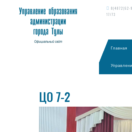
8(4872)52-
17/73
Главная
Управлени
ЦО 7-2