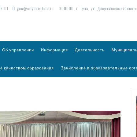
98-01
guo@cityadm.tula.ru
300000, г. Тула, ул. Дзержинского/Советс
Об управлении
Информация
Деятельность
Муниципаль
е качеством образования
Зачисление в образовательные орг