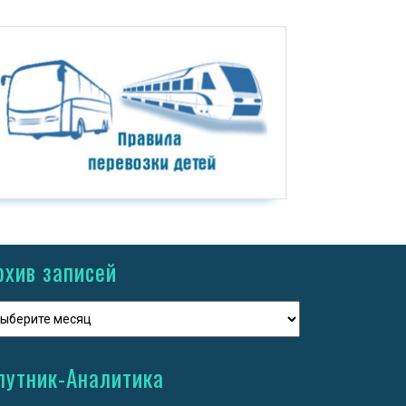
рхив записей
путник-Аналитика