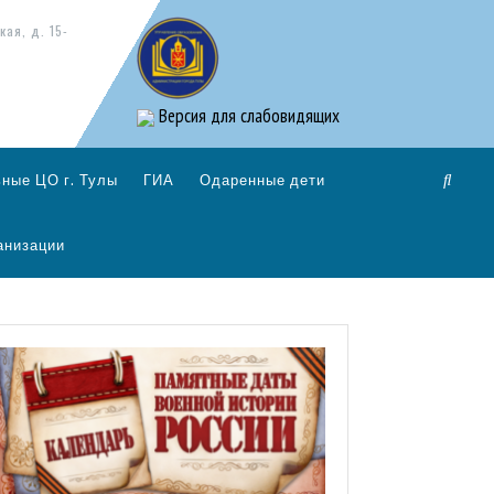
кая, д. 15-
Версия для слабовидящих
ные ЦО г. Тулы
ГИА
Одаренные дети
анизации