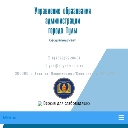
8(4872)52-98-01
guo@cityadm.tula.ru
300000, г. Тула, ул. Дзержинского/Советская, д. 15-17/73
Версия для слабовидящих
Меню