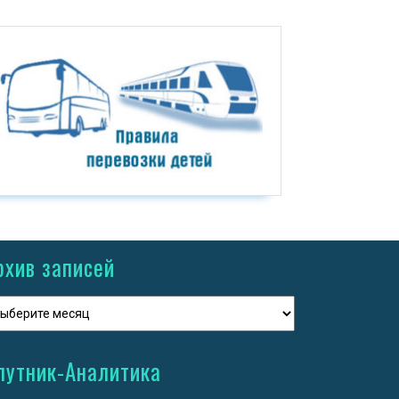
рхив записей
путник-Аналитика