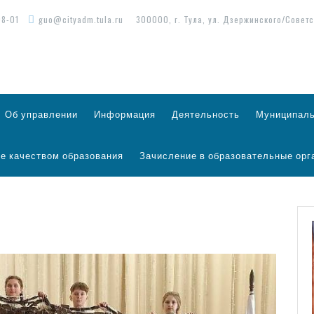
98-01
guo@cityadm.tula.ru
300000, г. Тула, ул. Дзержинского/Советс
Об управлении
Информация
Деятельность
Муниципаль
е качеством образования
Зачисление в образовательные орг