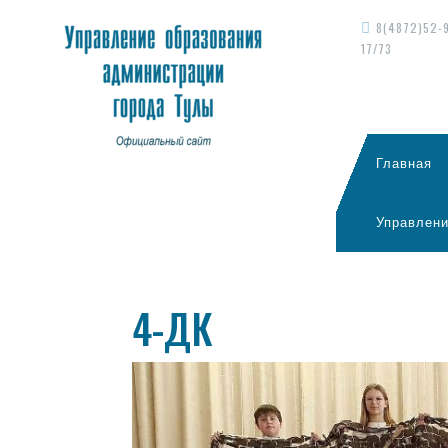
8(4872)52-
17/73
Главная
Управлени
4-ДК