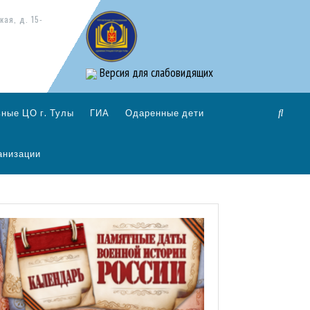
кая, д. 15-
Версия для слабовидящих
ные ЦО г. Тулы
ГИА
Одаренные дети
анизации