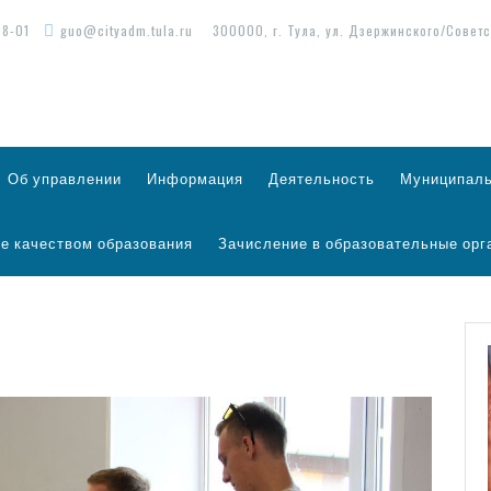
98-01
guo@cityadm.tula.ru
300000, г. Тула, ул. Дзержинского/Советс
Об управлении
Информация
Деятельность
Муниципаль
е качеством образования
Зачисление в образовательные орг