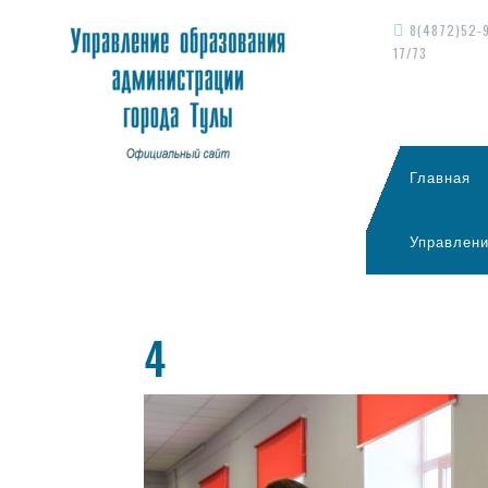
8(4872)52-
17/73
Главная
Управлени
4