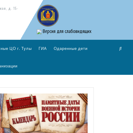
кая, д. 15-
Версия для слабовидящих
ные ЦО г. Тулы
ГИА
Одаренные дети
анизации