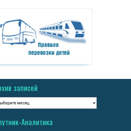
рхив записей
путник-Аналитика