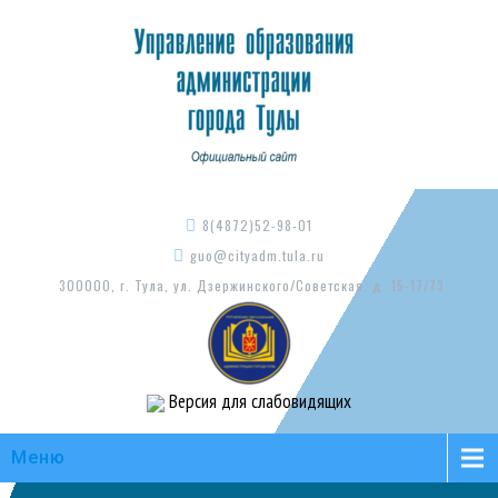
8(4872)52-98-01
guo@cityadm.tula.ru
300000, г. Тула, ул. Дзержинского/Советская, д. 15-17/73
Версия для слабовидящих
Меню