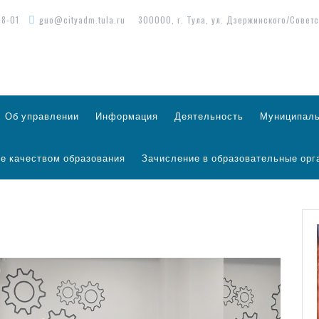
98-01
guo@cityadm.tula.ru
300000, г. Тула, ул. Дзержинского/Советс
Об управлении
Информация
Деятельность
Муниципаль
е качеством образования
Зачисление в образовательные орг