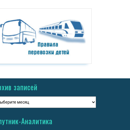
рхив записей
путник-Аналитика