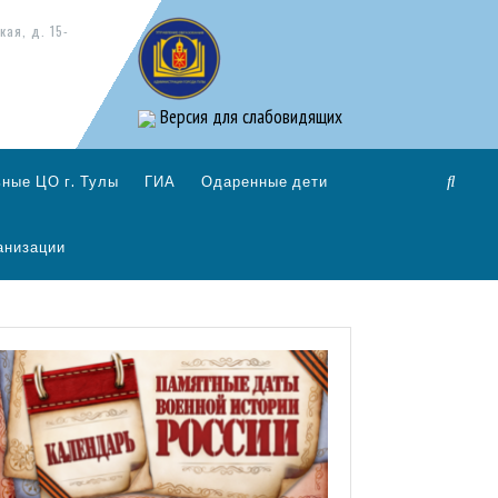
кая, д. 15-
Версия для слабовидящих
ные ЦО г. Тулы
ГИА
Одаренные дети
анизации