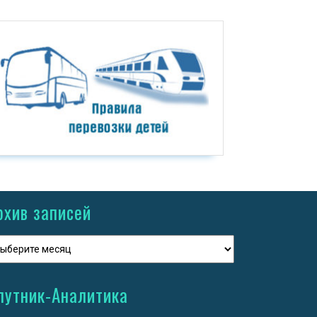
рхив записей
путник-Аналитика