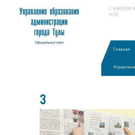
8(4872)52-
17/73
Главная
Управлени
3