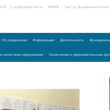
98-01
guo@cityadm.tula.ru
300000, г. Тула, ул. Дзержинского/Советс
Об управлении
Информация
Деятельность
Муниципаль
е качеством образования
Зачисление в образовательные орг