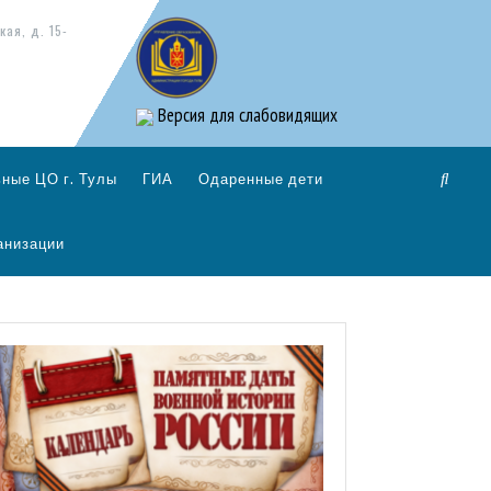
кая, д. 15-
Версия для слабовидящих
ные ЦО г. Тулы
ГИА
Одаренные дети
анизации