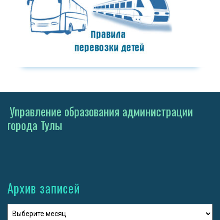
Управление образования администрации
города Тулы
Архив записей