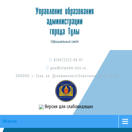
8(4872)52-98-01
guo@cityadm.tula.ru
300000, г. Тула, ул. Дзержинского/Советская, д. 15-17/73
Версия для слабовидящих
Меню