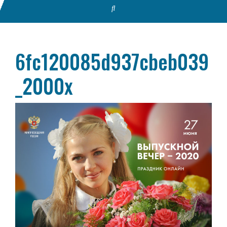
6fc120085d937cbeb039
_2000x