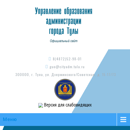
8(4872)52-98-01
guo@cityadm.tula.ru
300000, г. Тула, ул. Дзержинского/Советская, д. 15-17/73
Версия для слабовидящих
Меню