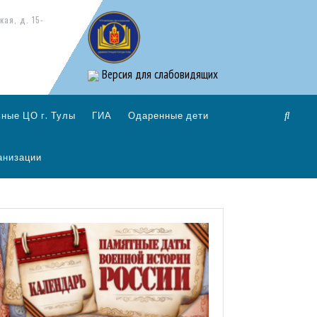
кая, д. 15-
Версия для слабовидящих
ные ЦО г. Тулы
ГИА
Одаренные дети
анизации