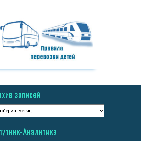
рхив записей
путник-Аналитика