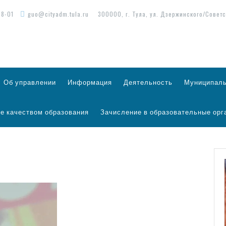
98-01
guo@cityadm.tula.ru
300000, г. Тула, ул. Дзержинского/Советс
Об управлении
Информация
Деятельность
Муниципаль
е качеством образования
Зачисление в образовательные орг