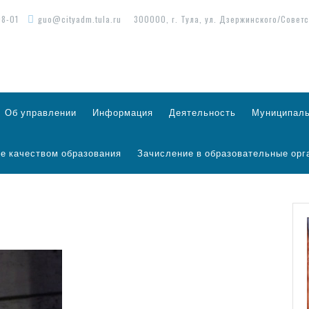
98-01
guo@cityadm.tula.ru
300000, г. Тула, ул. Дзержинского/Советс
Об управлении
Информация
Деятельность
Муниципаль
е качеством образования
Зачисление в образовательные орг