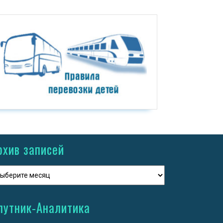
рхив записей
путник-Аналитика