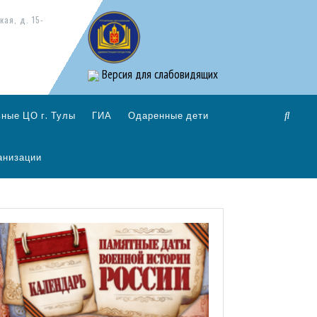
кая, д. 15-
Версия для слабовидящих
ные ЦО г. Тулы
ГИА
Одаренные дети
анизации