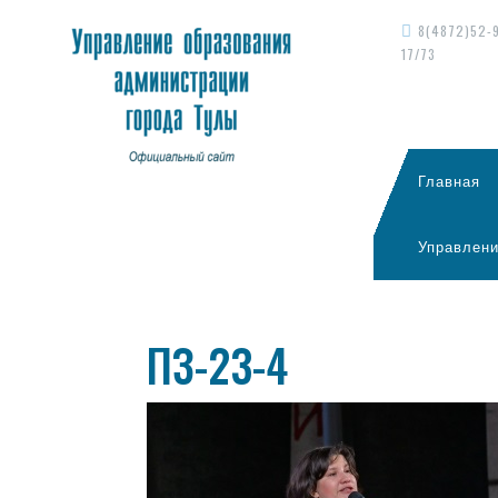
8(4872)52-
17/73
Главная
Управлени
ПЗ-23-4