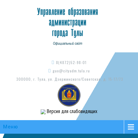
8(4872)52-98-01
guo@cityadm.tula.ru
300000, г. Тула, ул. Дзержинского/Советская, д. 15-17/73
Версия для слабовидящих
Меню