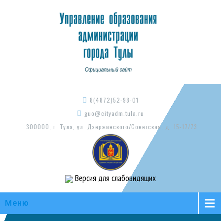
8(4872)52-98-01
guo@cityadm.tula.ru
300000, г. Тула, ул. Дзержинского/Советская, д. 15-17/73
Версия для слабовидящих
Меню