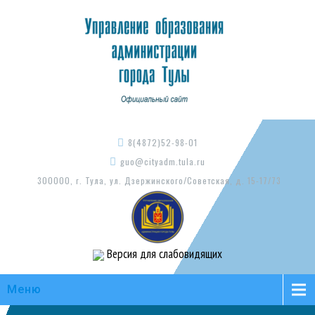
8(4872)52-98-01
guo@cityadm.tula.ru
300000, г. Тула, ул. Дзержинского/Советская, д. 15-17/73
Версия для слабовидящих
Меню