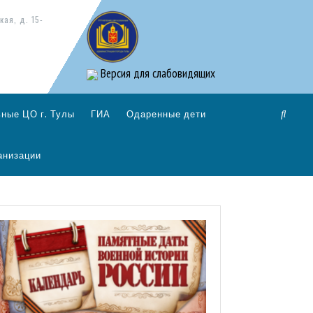
кая, д. 15-
Версия для слабовидящих
ные ЦО г. Тулы
ГИА
Одаренные дети
анизации