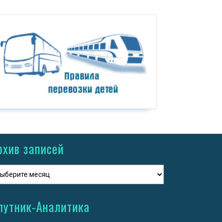
рхив записей
путник-Аналитика