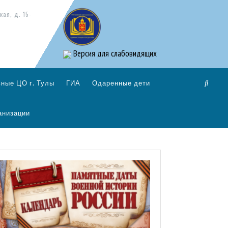
кая, д. 15-
Версия для слабовидящих
ные ЦО г. Тулы
ГИА
Одаренные дети
анизации