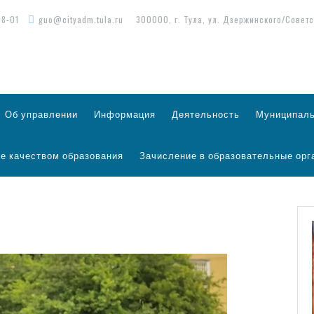
98-01
guo@cityadm.tula.ru
300000, г. Тула, ул. Дзержинского/Советс
Об управлении
Информация
Деятельность
Муниципаль
е качеством образования
Зачисление в образовательные орг