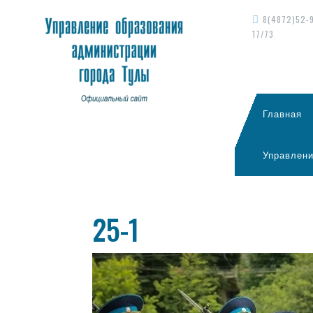
8(4872)52-
17/73
Главная
Управлени
25-1