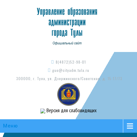
8(4872)52-98-01
guo@cityadm.tula.ru
300000, г. Тула, ул. Дзержинского/Советская, д. 15-17/73
Версия для слабовидящих
Меню