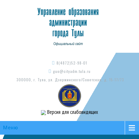
8(4872)52-98-01
guo@cityadm.tula.ru
300000, г. Тула, ул. Дзержинского/Советская, д. 15-17/73
Версия для слабовидящих
Меню