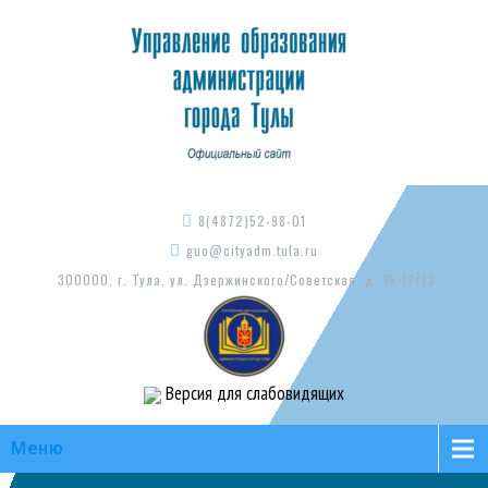
8(4872)52-98-01
guo@cityadm.tula.ru
300000, г. Тула, ул. Дзержинского/Советская, д. 15-17/73
Версия для слабовидящих
Меню