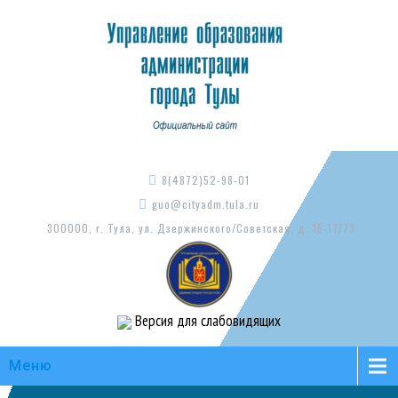
8(4872)52-98-01
guo@cityadm.tula.ru
300000, г. Тула, ул. Дзержинского/Советская, д. 15-17/73
Версия для слабовидящих
Меню