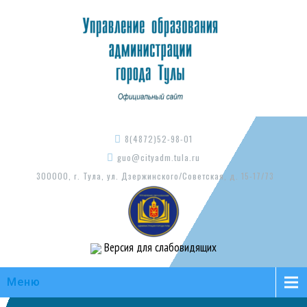
8(4872)52-98-01
guo@cityadm.tula.ru
300000, г. Тула, ул. Дзержинского/Советская, д. 15-17/73
Версия для слабовидящих
Меню