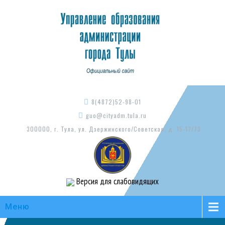
8(4872)52-98-01
guo@cityadm.tula.ru
300000, г. Тула, ул. Дзержинского/Советская, д. 15-17/73
Версия для слабовидящих
Меню