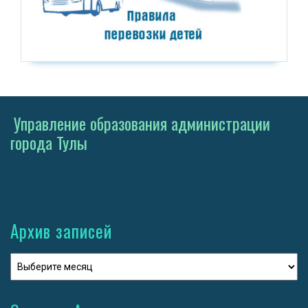
Управление образования администрации
города Тулы
Архив записей