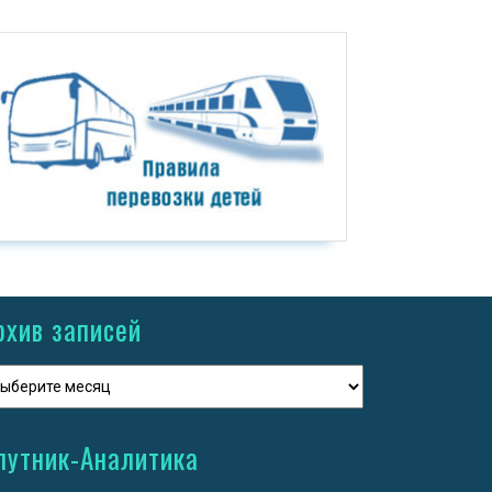
рхив записей
путник-Аналитика