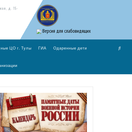
кая, д. 15-
Версия для слабовидящих
ные ЦО г. Тулы
ГИА
Одаренные дети
анизации