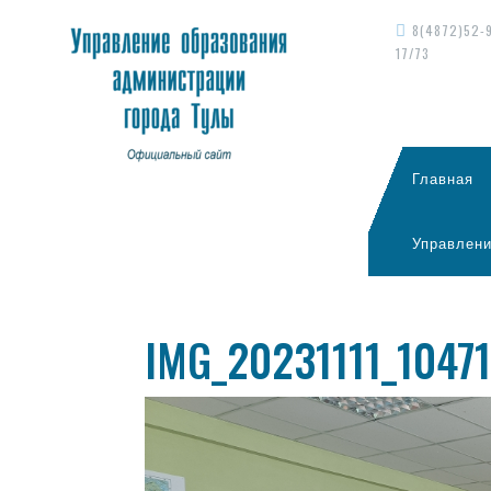
8(4872)52-
17/73
Главная
Управлени
IMG_20231111_1047