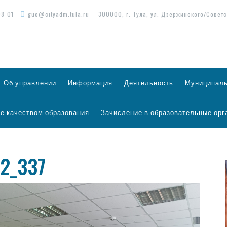
98-01
guo@cityadm.tula.ru
300000, г. Тула, ул. Дзержинского/Советс
Об управлении
Информация
Деятельность
Муниципаль
е качеством образования
Зачисление в образовательные орг
12_337