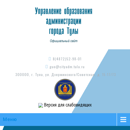
8(4872)52-98-01
guo@cityadm.tula.ru
300000, г. Тула, ул. Дзержинского/Советская, д. 15-17/73
Версия для слабовидящих
Меню