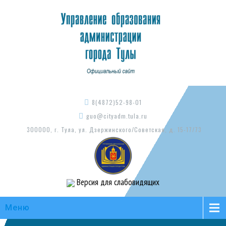
8(4872)52-98-01
guo@cityadm.tula.ru
300000, г. Тула, ул. Дзержинского/Советская, д. 15-17/73
Версия для слабовидящих
Меню